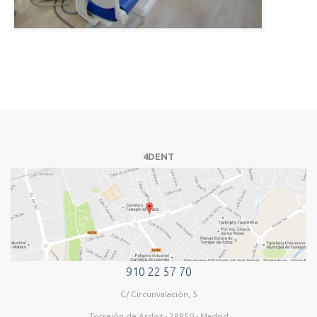
4DENT
910 22 57 70
C/ Circunvalación, 5
Torrejón de Ardoz - 28850 - Madrid